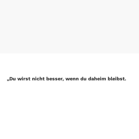
„Du wirst nicht besser, wenn du daheim bleibst.
Wenn du schnell werden willst, musst du dahin
gehen, wo die schnellen Jungs und Mädels
fahren!“
Unter diesem Motto starten wir zwischen April und
September mit unseren gemeinsamen
Rennsporttraining – dem perfekten Format für
alle, die ihre Leistung gezielt verbessern und sich