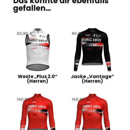
Das könnte dir ebenfalls
gefallen…
50,90
€
90,90
€
Weste „Plus 2.0“
Jacke „Vantage“
(Herren)
(Herren)
140,90
€
140,90
€