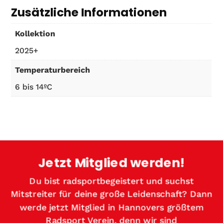
Zusätzliche Informationen
Kollektion
2025+
Temperaturbereich
6 bis 14ºC
Jetzt Mitglied werden!
Du bist radsportbegeistert und suchst
Mitstreiter für deine große Leidenschaft? Dann
werde jetzt Mitglied in Hannovers größtem
Radsport Verein, denn wir sind