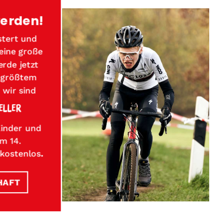
werden!
stert und
deine große
rde jetzt
s größtem
 wir sind
ELLER
Kinder und
m 14.
 kostenlos
.
HAFT