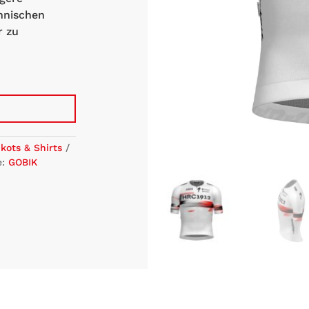
hnischen
r zu
ikots & Shirts
e:
GOBIK