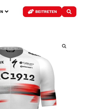



IN
BEITRETEN