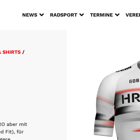



NEWS
RADSPORT
TERMINE
VERE
& SHIRTS
/
RO aber mit
 Fit), für
igere