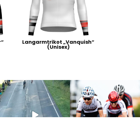
r“
Langarmtrikot „Vanquish“
(Unisex)