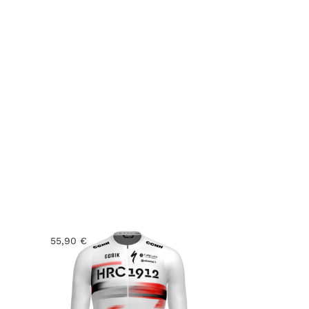
55,90
€