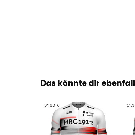
Das könnte dir ebenfal
61,90
€
51,