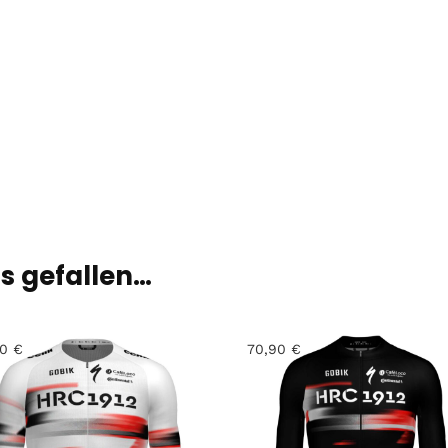
ls gefallen…
90
€
70,90
€