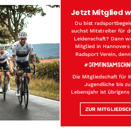
Jetzt Mitglied 
Du bist radsportbegei
suchst Mitstreiter für 
Leidenschaft? Dann we
Mitglied in Hannover
Radsport Verein, denn
#GEMEINSAMSCHN
Die Mitgliedschaft für 
Jugendliche bis zu
Lebensjahr ist übrigens
ZUR MITGLIEDSC