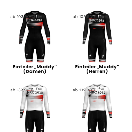
ab
103,90
€
ab
103,90
€
Einteiler „Muddy“
Einteiler „Muddy“
(Damen)
(Herren)
ab
132,90
€
ab
132,90
€