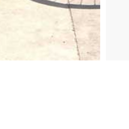
Jungs und Mädchen zwischen 7 und 10 Jahren an den Ren
 Wir treffen uns immer am Clubhaus und fahren gemeins
ührt Jungs und Mädchen zwischen 11 und 17 Jahren an de
n 1½ und 2½ Stunden in die Region Hannover.