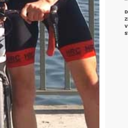
D
Z
V
S