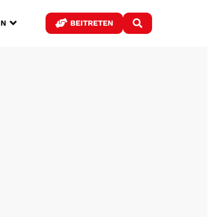



IN
BEITRETEN