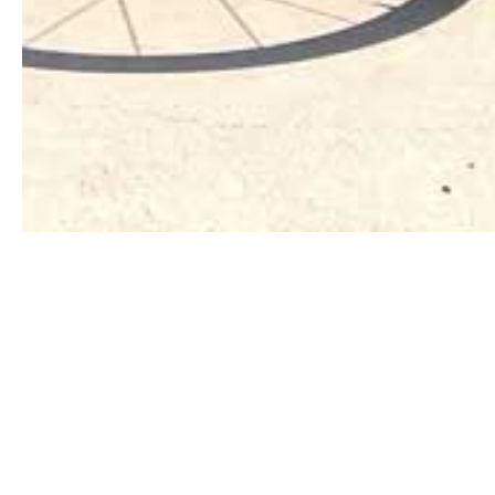
Unser
Straßentraining für Kinder
führt 
einmal die Woche am Samstag Training.
Unser
Straßentraining für Jugendliche
f
immer am Clubhaus und fahren zwische