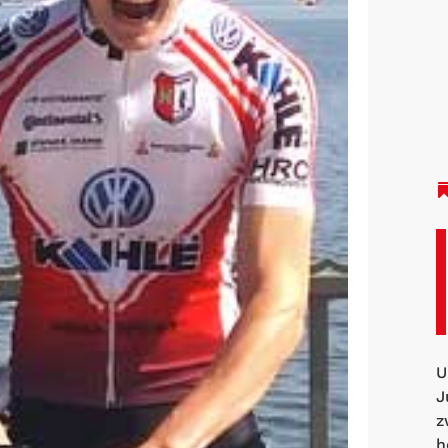
U
J
z
h