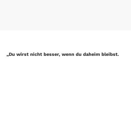
„Du wirst nicht besser, wenn du daheim bleibst.
Wenn du schnell werden willst, musst du dahin
gehen, wo die schnellen Jungs und Mädels
fahren!“
Unter diesem Motto starten wir zwischen April und
September mit unseren gemeinsamen
Rennsporttraining – dem perfekten Format für
alle, die ihre Leistung gezielt verbessern und sich
mit Gleichgesinnten messen wollen.
Jeden Dienstag- und Donnerstagabend treffen wir