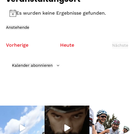
Es wurden keine Ergebnisse gefunden.
Hinweis
Anstehende
Datum
wählen.
Veranstaltungen
Vorherige
Heute
Nächste
Verans
Kalender abonnieren