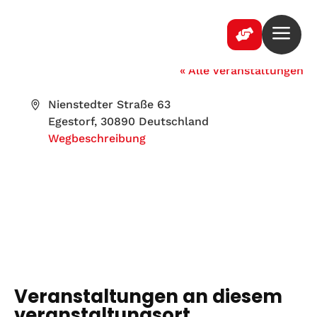
a

Bahnübergang Egestorf
« Alle Veranstaltungen
Adresse
Nienstedter Straße 63
Egestorf
,
30890
Deutschland
Wegbeschreibung
Veranstaltungen an diesem
veranstaltungsort