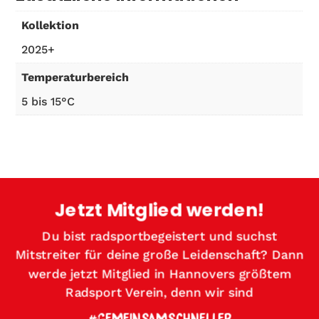
Kollektion
2025+
Temperaturbereich
5 bis 15°C
Jetzt Mitglied werden!
Du bist radsportbegeistert und suchst
Mitstreiter für deine große Leidenschaft? Dann
werde jetzt Mitglied in Hannovers größtem
Radsport Verein, denn wir sind
#GEMEINSAMSCHNELLER