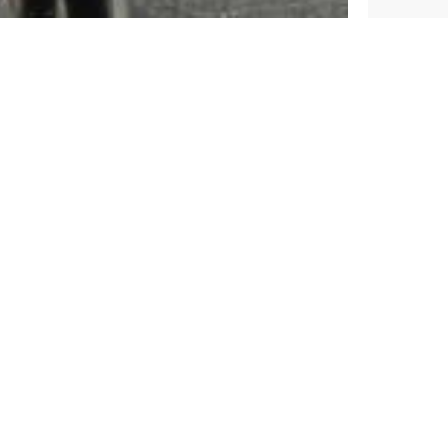
tagmorgen an unserer gemeinsamen Trainingsausfahrt 
nnradfahrer, die nicht nur ihre Ausdauer und Technik ve
 Atmosphäre genießen möchten. Die Ausfahrten am Sams
 ambitionierte Fahrer als auch Hobbyradler voll auf ihr
, die landschaftlich reizvolle Streckenführung sowie der T
Clubhaus
, von dem aus wir i.d.R. kurz nach 10 Uhr losfahre
egt aber in der Regel zwischen 60 und 100 Kilometern. 
er Bäckerei ein – eine kleine Pause für Kaffee, Kuchen o
 häufig die Möglichkeit, im Clubhaus bei Kaffee und Kuc
en. Der Samstagstermin eignet sich daher ideal, um neue 
er einfach gemeinsam eine schöne Zeit zu verbringen.