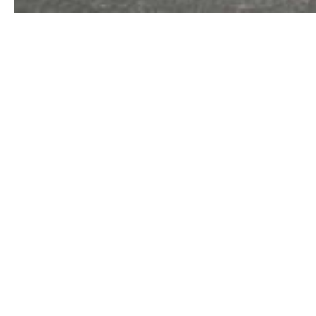
Wir laden euch herzlich ein,
jeden Sams
sich an alle Rennradfahrerinnen und Re
gemeinsamen Radfahren in entspannter
sportlichen Tempo statt, sodass sowohl
das gemeinsame Erlebnis auf dem Rad
Start- und Zielpunkt ist immer unser 
Wetter und Gruppenzusammensetzung, li
Zwischenstopp in einem Eiscafé oder ein
einfach dazu.
Im Anschluss an die Tour besteht zudem
Vormittag gemütlich ausklingen zu lass
Radsportbegeisterten auszutauschen od