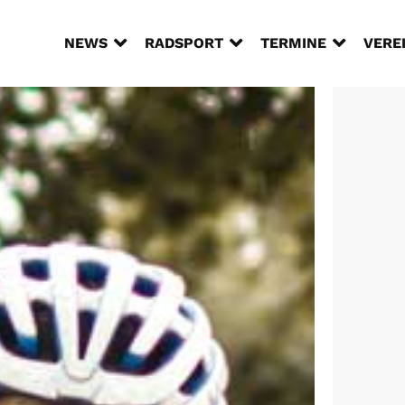



NEWS
RADSPORT
TERMINE
VERE