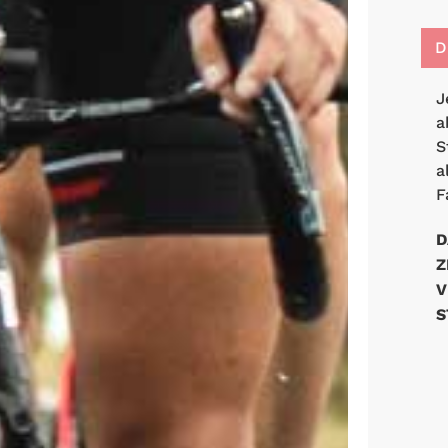
D
J
a
S
a
F
D
Z
V
S