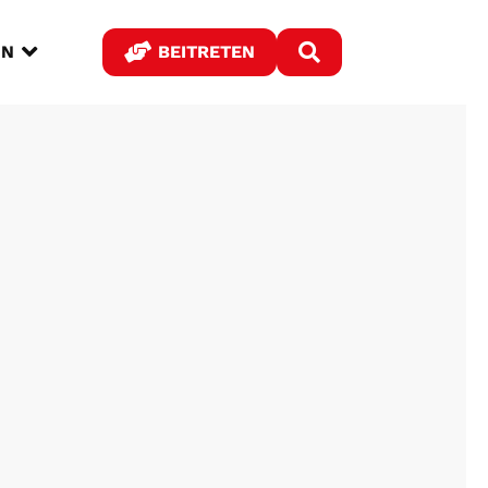



IN
BEITRETEN