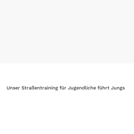
Unser Straßentraining für Jugendliche führt Jungs
und Mädchen zwischen 11 und 17 Jahren an den
Rennradsport heran. Wir treffen uns immer am
Clubhaus und fahren zwischen 1½ und 2½ Stunden
in die Region Hannover.
Beginner sind insbesondere samstags gerne