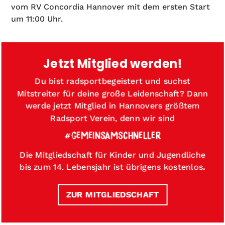
vom RV Concordia Hannover mit dem ersten Start
um 11:00 Uhr.
Jetzt Mitglied werden!
Du bist radsportbegeistert und suchst
Mitstreiter für deine große Leidenschaft? Dann
werde jetzt Mitglied in Hannovers größtem
Radsport Verein, denn wir sind
#GEMEINSAMSCHNELLER
Die Mitgliedschaft für Kinder und Jugendliche
bis zum 14. Lebensjahr ist übrigens kostenlos
.
ZUR MITGLIEDSCHAFT