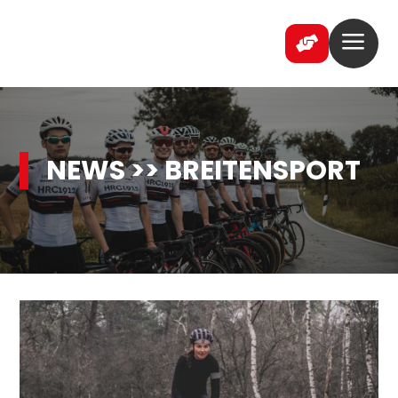
a

NEWS >> BREITENSPORT