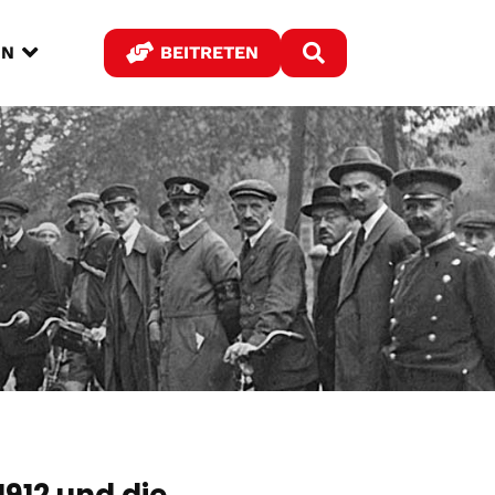



IN
BEITRETEN
912 und die