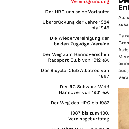
Vereinsgründung
En
Der HRC uns seine Vorläufer
Als 
Überbrückung der Jahre 1924
zusa
bis 1945
Es r
Die Wiedervereinigung der
Gran
beiden Zugvögel-Vereine
Aufs
Der Weg zum Hannoverschen
Mens
Radsport Club von 1912 e.V.
einm
Der Bicycle-Club Albatros von
aus 
1897
Vera
Der RC Schwarz-Weiß
Hannover von 1931 e.V.
Der Weg des HRC bis 1987
1987 bis zum 100.
Vereinsgeburtstag