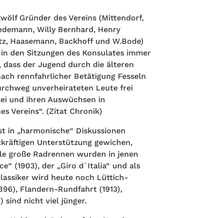
wölf Gründer des Vereins (Mittendorf,
edemann, Willy Bernhard, Henry
itz, Haasemann, Backhoff und W.Bode)
un in den Sitzungen des Konsulates immer
dass der Jugend durch die älteren
ach rennfahrlicher Betätigung Fesseln
urchweg unverheirateten Leute frei
ei und ihren Auswüchsen in
s Vereins“. (Zitat Chronik)
gst in „harmonische“ Diskussionen
tkräftigen Unterstützung gewichen,
ele große Radrennen wurden in jenen
ce“ (1903), der „Giro d`Italia“ und als
klassiker wird heute noch Lüttich-
896), Flandern-Rundfahrt (1913),
sind nicht viel jünger.