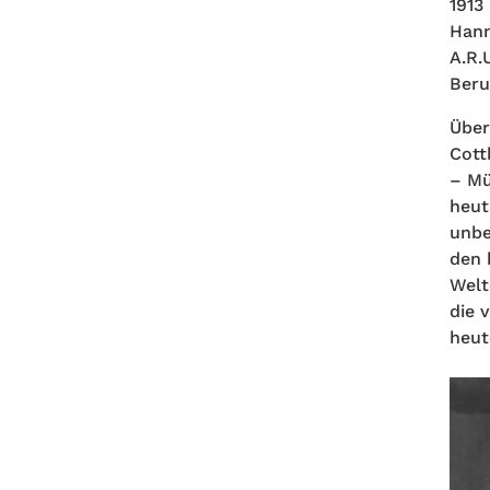
1913
Hann
A.R.
Beru
Über
Cott
– Mü
heut
unbe
den 
Welt
die 
heut