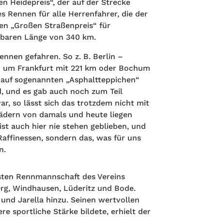
n Heidepreis“, der auf der Strecke
 Rennen für alle Herrenfahrer, die der
en „Großen Straßenpreis“ für
llbaren Länge von 340 km.
nnen gefahren. So z. B. Berlin –
d um Frankfurt mit 221 km oder Bochum
f auf sogenannten „Asphaltteppichen“
d, und es gab auch noch zum Teil
ar, so lässt sich das trotzdem nicht mit
Rädern von damals und heute liegen
ist auch hier nie stehen geblieben, und
Raffinessen, sondern das, was für uns
n.
sten Rennmannschaft des Vereins
erg, Windhausen, Lüderitz und Bode.
und Jarella hinzu. Seinen wertvollen
re sportliche Stärke bildete, erhielt der