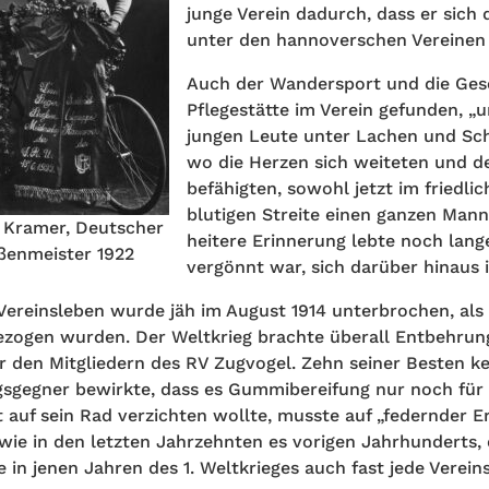
junge Verein dadurch, dass er sich 
unter den hannoverschen Vereinen 
Auch der Wandersport und die Gese
Pflegestätte im Verein gefunden, „
jungen Leute unter Lachen und Sche
wo die Herzen sich weiteten und der
befähigten, sowohl jetzt im friedli
blutigen Streite einen ganzen Mann 
z Kramer, Deutscher
heitere Erinnerung lebte noch lang
ßenmeister 1922
vergönnt war, sich darüber hinaus i
Vereinsleben wurde jäh im August 1914 unterbrochen, als 
ezogen wurden. Der Weltkrieg brachte überall Entbehrun
r den Mitgliedern des RV Zugvogel. Zehn seiner Besten ke
gsgegner bewirkte, dass es Gummibereifung nur noch für
t auf sein Rad verzichten wollte, musste auf „federnder E
 wie in den letzten Jahrzehnten es vorigen Jahrhunderts,
e in jenen Jahren des 1. Weltkrieges auch fast jede Vereins