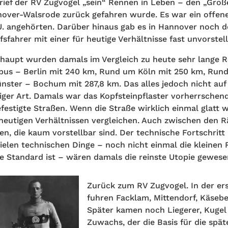
 rief der RV Zugvogel „sein“ Rennen in Leben – den „Große
over-Walsrode zurück gefahren wurde. Es war ein offenes
U. angehörten. Darüber hinaus gab es in Hannover noch d
fsfahrer mit einer für heutige Verhältnisse fast unvorste
haupt wurden damals im Vergleich zu heute sehr lange Re
bus – Berlin mit 240 km, Rund um Köln mit 250 km, Run
nster – Bochum mit 287,8 km. Das alles jedoch nicht au
iger Art. Damals war das Kopfsteinpflaster vorherrschen
festigte Straßen. Wenn die Straße wirklich einmal glatt w
heutigen Verhältnissen vergleichen. Auch zwischen den 
en, die kaum vorstellbar sind. Der technische Fortschritt 
vielen technischen Dinge – noch nicht einmal die kleinen 
e Standard ist – wären damals die reinste Utopie gewese
Zurück zum RV Zugvogel. In der er
fuhren Facklam, Mittendorf, Käseb
Später kamen noch Liegerer, Kugel 
Zuwachs, der die Basis für die späte