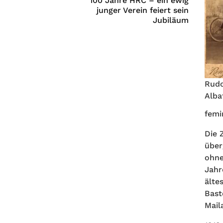
100 Jahre HRC – ein ewig
junger Verein feiert sein
Jubiläum
Rudo
Alba
femi
Die 
über
ohne
Jahr
älte
Bast
Mail