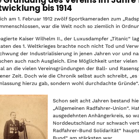
twicklung bis 1914
sich am 1. Februar 1912 zwölf Sportkameraden zum „Rads
mmenschlossen, war die Welt noch so ziemlich in Ordnun
eagierte Kaiser Wilhelm II., der Luxusdampfer „Titanic“ l
aten des 1. Weltkrieges brachte noch nicht Tod und Ve
chwung der Industrialisierung in jenen Jahren vor und 
chen auch nach Ausgleich. Eine Möglichkeit unter vielen 
al an die vielen Vereinsgründungen der Ball- und Rasens
jener Zeit. Doch wie die Chronik selbst auch schreibt, „es 
nlassung hierzu gab, sondern wohl durchdachte Gründe“
Schon seit acht Jahren bestand hie
„Allgemeinen Radfahrer-Union“. Hat
ausgedehnten Anhängerkreis, so wa
Norddeutschland nur schwach vert
Radfahrer-Bund Solidarität“ haupt
Bund“ am stärksten war.