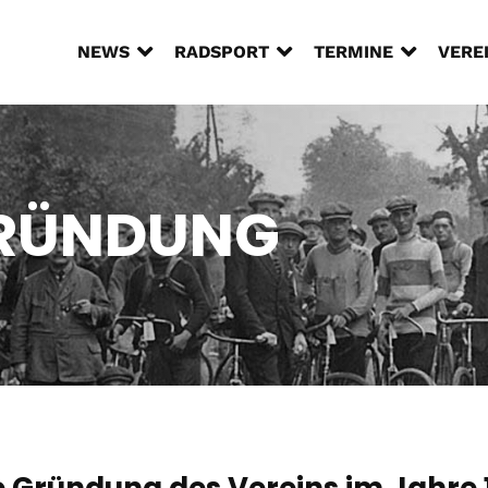



NEWS
RADSPORT
TERMINE
VERE
GRÜNDUNG
e Gründung des Vereins im Jahre 1