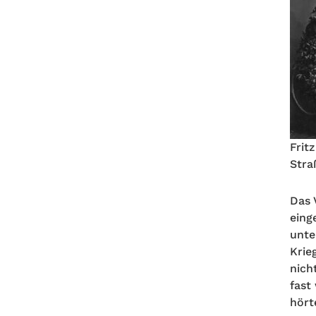
Frit
Stra
Das 
eing
unte
Krie
nich
fast
hört