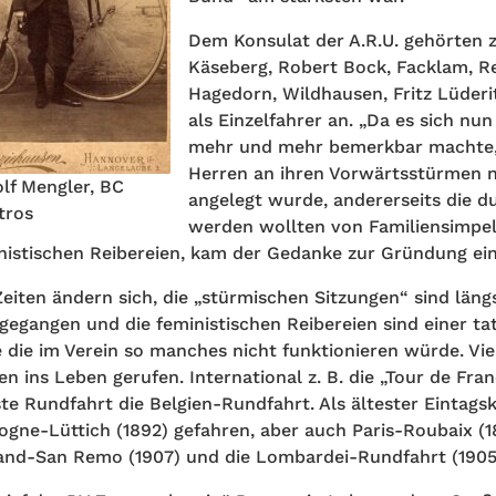
Dem Konsulat der A.R.U. gehörten z
Käseberg, Robert Bock, Facklam, R
Hagedorn, Wildhausen, Fritz Lüder
als Einzelfahrer an. „Da es sich n
mehr und mehr bemerkbar machte, 
Herren an ihren Vorwärtsstürmen n
lf Mengler, BC
angelegt wurde, andererseits die d
tros
werden wollten von Familiensimpel
nistischen Reibereien, kam der Gedanke zur Gründung eine
Zeiten ändern sich, die „stürmischen Sitzungen“ sind län
gegangen und die feministischen Reibereien sind einer ta
 die im Verein so manches nicht funktionieren würde. Vi
en ins Leben gerufen. International z. B. die „Tour de Fran
ste Rundfahrt die Belgien-Rundfahrt. Als ältester Eintags
ogne-Lüttich (1892) gefahren, aber auch Paris-Roubaix (1
and-San Remo (1907) und die Lombardei-Rundfahrt (1905) 